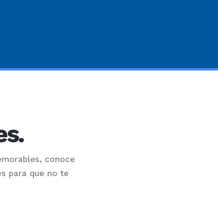
es.
emorables, conoce
es para que no te