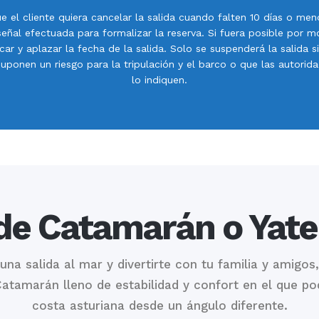
 el cliente quiera cancelar la salida cuando falten 10 días o me
señal efectuada para formalizar la reserva. Si fuera posible por 
ar y aplazar la fecha de la salida. Solo se suspenderá la salida s
uponen un riesgo para la tripulación y el barco o que las autorida
lo indiquen.
 de Catamarán o Yate 
 una salida al mar y divertirte con tu familia y amigos
atamarán lleno de estabilidad y confort en el que pod
costa asturiana desde un ángulo diferente.