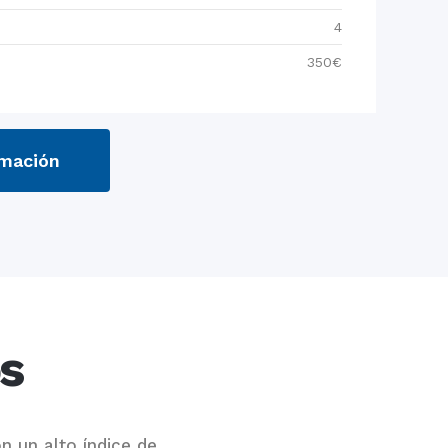
4
350€
rmación
s
n un alto índice de