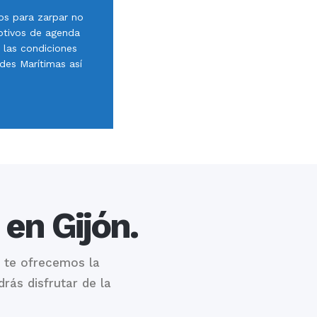
nos para zarpar no
motivos de agenda
i las condiciones
des Marítimas así
en Gijón.
, te ofrecemos la
rás disfrutar de la