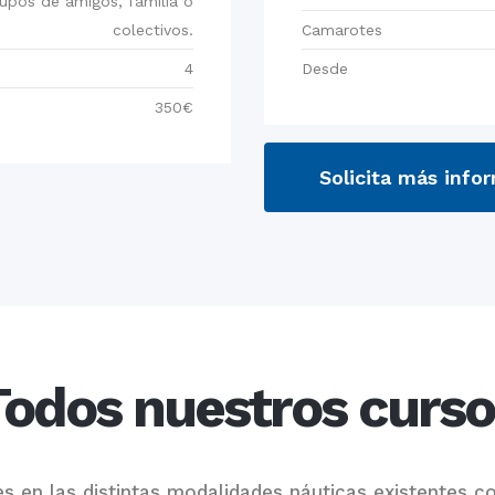
upos de amigos, familia o
colectivos.
Camarotes
4
Desde
350€
Solicita más info
Todos nuestros curso
en las distintas modalidades náuticas existentes co