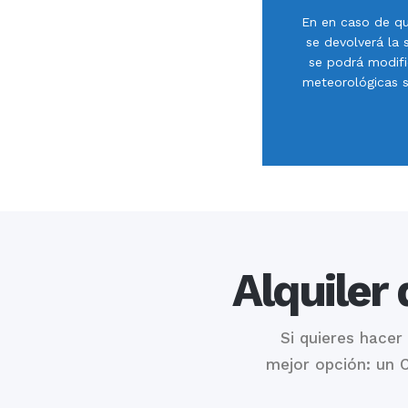
En en caso de que
se devolverá la 
se podrá modific
meteorológicas s
Alquiler
Si quieres hacer
mejor opción: un C