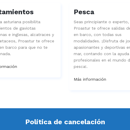
tamientos
Pesca
 asturiana posibilita
Seas principiante o experto,
ientos de gaviotas
Proastur te ofrece salidas 
nas e inglesas, alcatraces y
en barco, con todas sus
cetaceos, Proastur te ofrece
modalidades. ¡Disfruta de j
 en barco para que no te
apasionantes y deportivas e
 nada.
mar, contando con la ayuda
profesionales en el mundo d
ormación
pesca!.
Más información
Política de cancelación