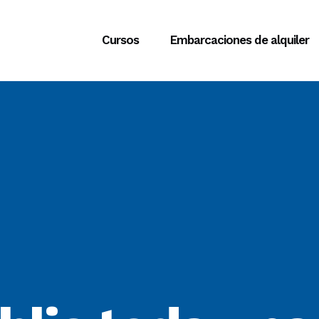
Cursos
Embarcaciones de alquiler
ROLOGÍA COSTERA
CURSOS DE VELA ADULTOS
CIÓN COSTERA
CURSOS DE VELA INFANTIL
CIÓN NOCTURNA
WINDSURF
CIÓN OCEÁNICA